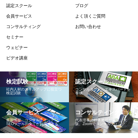
認定スクール
ブログ
会員サービス
よく頂くご質問
コンサルティング
お問い合わせ
セミナー
ウェビナー
ビデオ講座
検定試験
認定スクール
社内人材のスキルアップに役立つ
コンサルタント、エキスパートを
検定試験
養成
会員サービス
コンサルティング
最新情報、コンサルテイング、
代表理事の鈴木将司が東京、大
SEOツールの全てが利用できる
阪、Zoomでコンサルティング