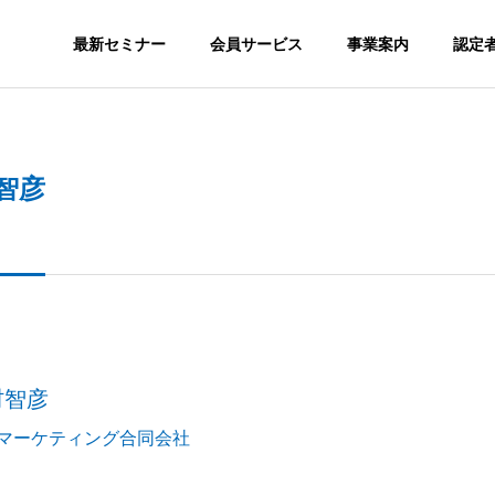
最新セミナー
会員サービス
事業案内
認定
SNS
智彦
S
ORGANIZATION
組織図
GS
MEDIA
村智彦
nstagram SEOが必
SNSを集客で活用するメリッ
メディア実績
か？
トとは？
認定スクール
会員サ
Oマーケティング合同会社
ION
CERTITIED SCHOOL
MEMBERSH