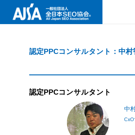
SNS
認定PPCコンサルタント：中村
ABOUT U
協会案内
最新セミナー
事業内容
協会案内
NEW SEMINAR
PROJECT
ABOUT US
認定PPCコンサルタント
GREETIN
中
何故今、I
代表挨拶
要なの
検定試験
Cx
CERTIFICAT