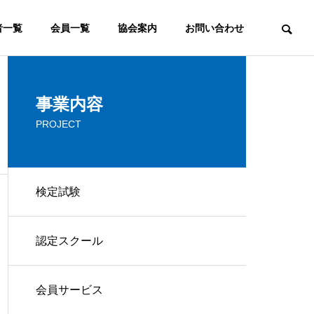
者一覧
会員一覧
協会案内
お問い合わせ
ウェブマーケティング
事業内容
PROJECT
COMMITTEE
検定審査委員会
検定試験
FAQ
認定スクール
ウェブマスターとは？ウェブ
よく頂くご質問
マスターの意味と役割の変化
ービス
コンサルティング
会員サービス
IP
CONSULTING