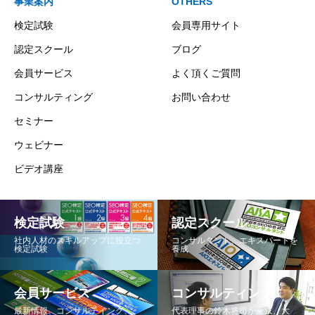
事業案内
OTHERS
検定試験
会員専用サイト
認定スクール
ブログ
会員サービス
よく頂くご質問
コンサルティング
お問い合わせ
セミナー
ウェビナー
ビデオ講座
検定試験
認定スクール
社内人材のスキルアップに役立つ
コンサルタント、エキスパートを
検定試験
養成
会員サービス
コンサルティング
最新情報、コンサルテイング、
代表理事の鈴木将司が東京、大