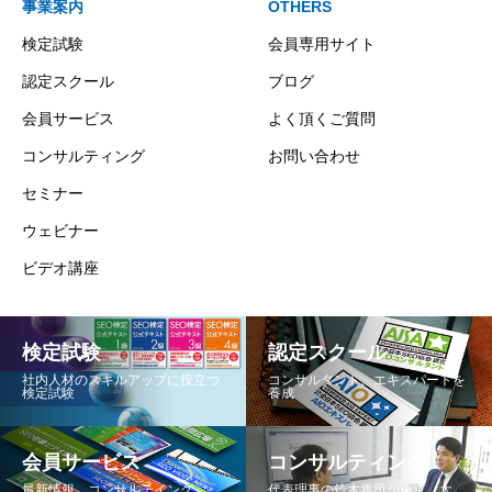
事業案内
OTHERS
検定試験
会員専用サイト
認定スクール
ブログ
会員サービス
よく頂くご質問
コンサルティング
お問い合わせ
セミナー
ウェビナー
ビデオ講座
検定試験
認定スクール
社内人材のスキルアップに役立つ
コンサルタント、エキスパートを
検定試験
養成
会員サービス
コンサルティング
最新情報、コンサルテイング、
代表理事の鈴木将司が東京、大