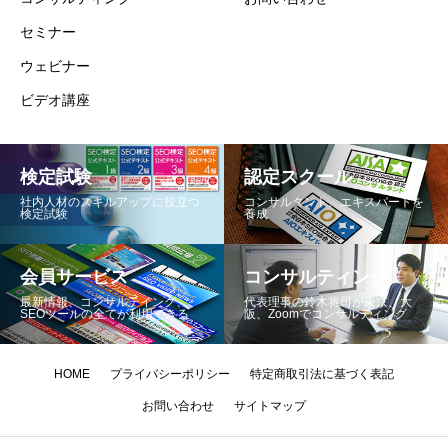
セミナー
ウェビナー
ビデオ講座
検定試験
認定スクール
社内人材のスキルアップに役立つ
コンサルタント、エキスパートを
検定試験
養成
会員サービス
コンサルティング
最新情報、コンサルテイング、
代表理事の鈴木将司が東京、大
SEOツールの全てが利用できる
阪、Zoomでコンサルティング
HOME
プライバシーポリシー
特定商取引法に基づく表記
お問い合わせ
サイトマップ