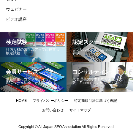
ウェビナー
ビデオ講座
検定試験
認定スクール
社内人材のスキルアップに役立つ
コンサルタント、エキスパートを
検定試験
養成
会員サービス
コンサルティング
最新情報、コンサルテイング、
代表理事の鈴木将司が東京、大
SEOツールの全てが利用できる
阪、Zoomでコンサルティング
HOME
プライバシーポリシー
特定商取引法に基づく表記
お問い合わせ
サイトマップ
Copyright © All Japan SEO Association All Rights Reserved.