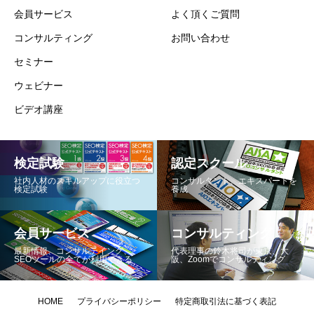
会員サービス
よく頂くご質問
コンサルティング
お問い合わせ
セミナー
ウェビナー
ビデオ講座
検定試験
認定スクール
社内人材のスキルアップに役立つ
コンサルタント、エキスパートを
検定試験
養成
会員サービス
コンサルティング
最新情報、コンサルテイング、
代表理事の鈴木将司が東京、大
SEOツールの全てが利用できる
阪、Zoomでコンサルティング
HOME
プライバシーポリシー
特定商取引法に基づく表記