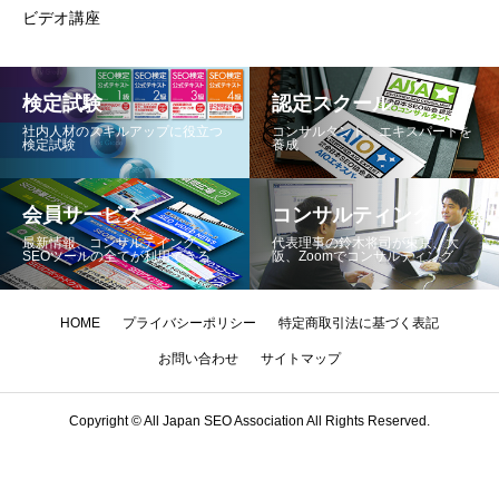
ビデオ講座
検定試験
認定スクール
社内人材のスキルアップに役立つ
コンサルタント、エキスパートを
検定試験
養成
会員サービス
コンサルティング
最新情報、コンサルテイング、
代表理事の鈴木将司が東京、大
SEOツールの全てが利用できる
阪、Zoomでコンサルティング
HOME
プライバシーポリシー
特定商取引法に基づく表記
お問い合わせ
サイトマップ
Copyright © All Japan SEO Association All Rights Reserved.