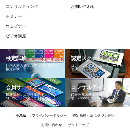
コンサルティング
お問い合わせ
セミナー
ウェビナー
ビデオ講座
検定試験
認定スクール
社内人材のスキルアップに役立つ
コンサルタント、エキスパートを
検定試験
養成
会員サービス
コンサルティング
最新情報、コンサルテイング、
代表理事の鈴木将司が東京、大
SEOツールの全てが利用できる
阪、Zoomでコンサルティング
HOME
プライバシーポリシー
特定商取引法に基づく表記
お問い合わせ
サイトマップ