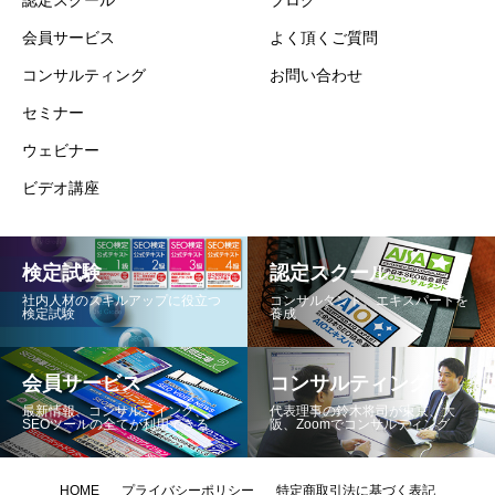
認定スクール
ブログ
会員サービス
よく頂くご質問
コンサルティング
お問い合わせ
セミナー
ウェビナー
ビデオ講座
検定試験
認定スクール
社内人材のスキルアップに役立つ
コンサルタント、エキスパートを
検定試験
養成
会員サービス
コンサルティング
最新情報、コンサルテイング、
代表理事の鈴木将司が東京、大
SEOツールの全てが利用できる
阪、Zoomでコンサルティング
HOME
プライバシーポリシー
特定商取引法に基づく表記