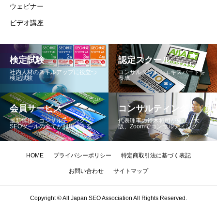
ウェビナー
ビデオ講座
検定試験
認定スクール
社内人材のスキルアップに役立つ
コンサルタント、エキスパートを
検定試験
養成
会員サービス
コンサルティング
最新情報、コンサルテイング、
代表理事の鈴木将司が東京、大
SEOツールの全てが利用できる
阪、Zoomでコンサルティング
HOME
プライバシーポリシー
特定商取引法に基づく表記
お問い合わせ
サイトマップ
Copyright © All Japan SEO Association All Rights Reserved.