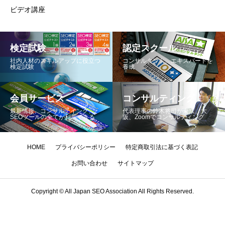
ビデオ講座
検定試験
認定スクール
社内人材のスキルアップに役立つ
コンサルタント、エキスパートを
検定試験
養成
会員サービス
コンサルティング
最新情報、コンサルテイング、
代表理事の鈴木将司が東京、大
SEOツールの全てが利用できる
阪、Zoomでコンサルティング
HOME
プライバシーポリシー
特定商取引法に基づく表記
お問い合わせ
サイトマップ
Copyright © All Japan SEO Association All Rights Reserved.