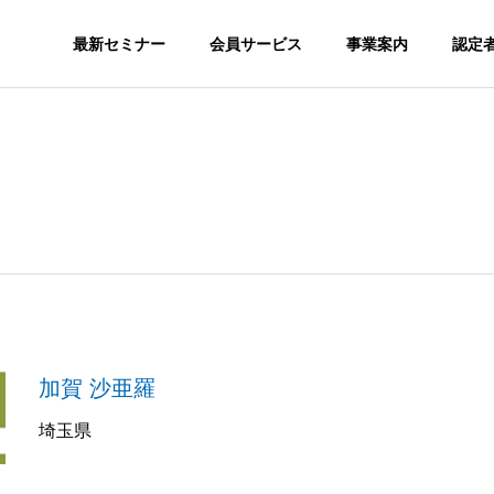
最新セミナー
会員サービス
事業案内
認定
SNS
S
ORGANIZATION
組織図
GS
MEDIA
加賀 沙亜羅
nstagram SEOが必
SNSを集客で活用するメリッ
メディア実績
か？
トとは？
埼玉県
認定スクール
会員サ
ION
CERTITIED SCHOOL
MEMBERSH