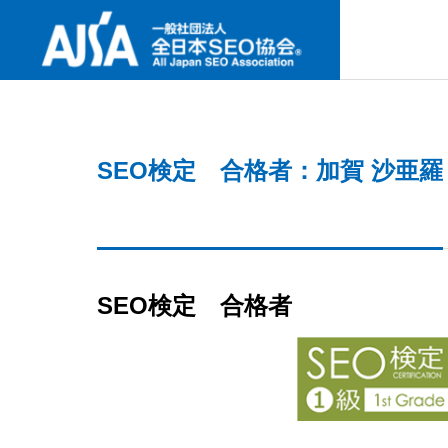
SNS
SEO検定 合格者：加賀 沙亜羅
ABOUT U
協会案内
最新セミナー
事業内容
協会案内
NEW SEMINAR
PROJECT
ABOUT US
SEO検定 合格者
GREETIN
何故今、I
代表挨拶
要なの
検定試験
CERTIFICAT