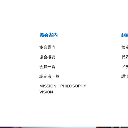
協会案内
組
協会案内
検
協会概要
代
会員一覧
メ
認定者一覧
講
MISSION・PHILOSOPHY・
VISION