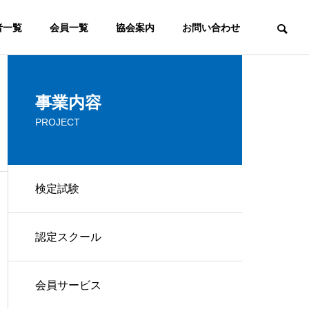
者一覧
会員一覧
協会案内
お問い合わせ
ウェブマーケティング
事業内容
PROJECT
COMMITTEE
検定審査委員会
検定試験
FAQ
認定スクール
ウェブマスターとは？ウェブ
よく頂くご質問
マスターの意味と役割の変化
ービス
コンサルティング
会員サービス
IP
CONSULTING