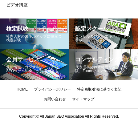
ビデオ講座
検定試験
認定スクール
社内人材のスキルアップに役立つ
コンサルタント、エキスパートを
検定試験
養成
会員サービス
コンサルティング
最新情報、コンサルテイング、
代表理事の鈴木将司が東京、大
SEOツールの全てが利用できる
阪、Zoomでコンサルティング
HOME
プライバシーポリシー
特定商取引法に基づく表記
お問い合わせ
サイトマップ
Copyright © All Japan SEO Association All Rights Reserved.