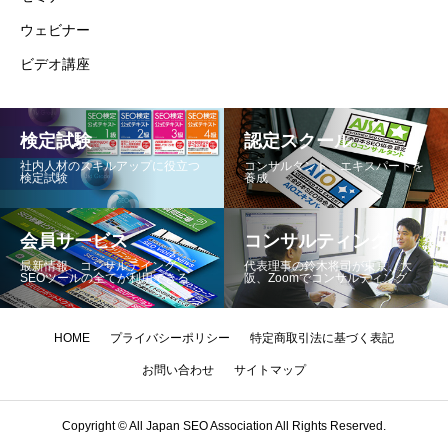
ウェビナー
ビデオ講座
検定試験
認定スクール
社内人材のスキルアップに役立つ
コンサルタント、エキスパートを
検定試験
養成
会員サービス
コンサルティング
最新情報、コンサルテイング、
代表理事の鈴木将司が東京、大
SEOツールの全てが利用できる
阪、Zoomでコンサルティング
HOME
プライバシーポリシー
特定商取引法に基づく表記
お問い合わせ
サイトマップ
Copyright © All Japan SEO Association All Rights Reserved.