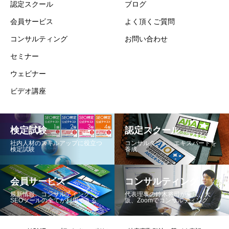
認定スクール
ブログ
会員サービス
よく頂くご質問
コンサルティング
お問い合わせ
セミナー
ウェビナー
ビデオ講座
検定試験
認定スクール
社内人材のスキルアップに役立つ
コンサルタント、エキスパートを
検定試験
養成
会員サービス
コンサルティング
最新情報、コンサルテイング、
代表理事の鈴木将司が東京、大
SEOツールの全てが利用できる
阪、Zoomでコンサルティング