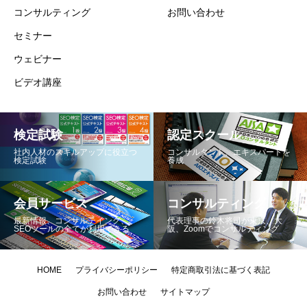
コンサルティング
お問い合わせ
セミナー
ウェビナー
ビデオ講座
検定試験
認定スクール
社内人材のスキルアップに役立つ
コンサルタント、エキスパートを
検定試験
養成
会員サービス
コンサルティング
最新情報、コンサルテイング、
代表理事の鈴木将司が東京、大
SEOツールの全てが利用できる
阪、Zoomでコンサルティング
HOME
プライバシーポリシー
特定商取引法に基づく表記
お問い合わせ
サイトマップ