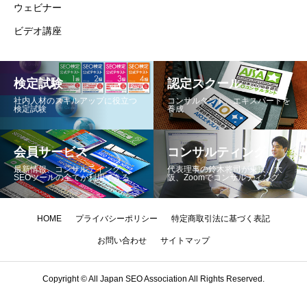
ウェビナー
ビデオ講座
検定試験
認定スクール
社内人材のスキルアップに役立つ
コンサルタント、エキスパートを
検定試験
養成
会員サービス
コンサルティング
最新情報、コンサルテイング、
代表理事の鈴木将司が東京、大
SEOツールの全てが利用できる
阪、Zoomでコンサルティング
HOME
プライバシーポリシー
特定商取引法に基づく表記
お問い合わせ
サイトマップ
Copyright © All Japan SEO Association All Rights Reserved.