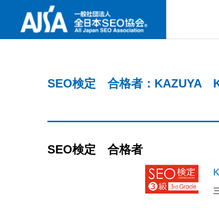
SNS
SEO検定 合格者：KAZUYA K
ABOUT U
協会案内
最新セミナー
事業内容
協会案内
NEW SEMINAR
PROJECT
ABOUT US
SEO検定 合格者
GREETIN
何故今、I
代表挨拶
要なの
検定試験
CERTIFICAT