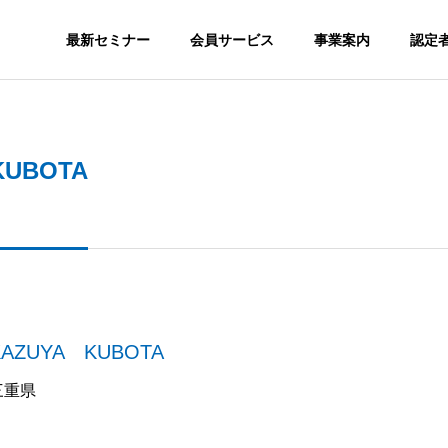
最新セミナー
会員サービス
事業案内
認定
SNS
UBOTA
S
ORGANIZATION
組織図
GS
MEDIA
KAZUYA KUBOTA
nstagram SEOが必
SNSを集客で活用するメリッ
メディア実績
か？
トとは？
三重県
認定スクール
会員サ
ION
CERTITIED SCHOOL
MEMBERSH