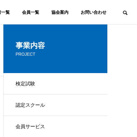
者一覧
会員一覧
協会案内
お問い合わせ
ウェブマーケティング
事業内容
PROJECT
COMMITTEE
検定審査委員会
検定試験
FAQ
認定スクール
ウェブマスターとは？ウェブ
よく頂くご質問
マスターの意味と役割の変化
ービス
コンサルティング
会員サービス
IP
CONSULTING