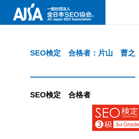
SNS
SEO検定 合格者：片山 曹之
ABOUT U
協会案内
最新セミナー
事業内容
協会案内
NEW SEMINAR
PROJECT
ABOUT US
SEO検定 合格者
GREETIN
何故今、I
代表挨拶
要なの
検定試験
CERTIFICAT