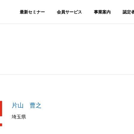
最新セミナー
会員サービス
事業案内
認定
SNS
S
ORGANIZATION
組織図
GS
MEDIA
片山 曹之
nstagram SEOが必
SNSを集客で活用するメリッ
メディア実績
か？
トとは？
埼玉県
認定スクール
会員サ
ION
CERTITIED SCHOOL
MEMBERSH