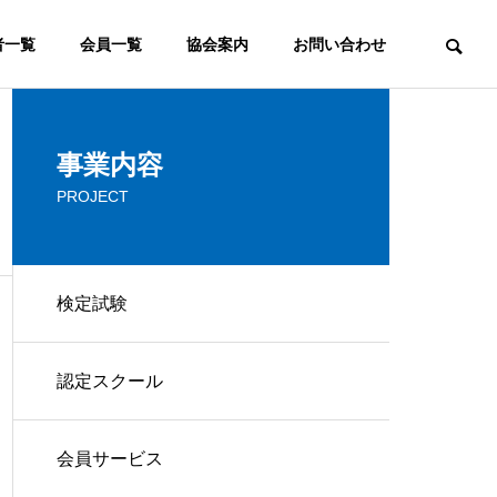
者一覧
会員一覧
協会案内
お問い合わせ
ウェブマーケティング
事業内容
PROJECT
COMMITTEE
検定審査委員会
検定試験
FAQ
認定スクール
ウェブマスターとは？ウェブ
よく頂くご質問
マスターの意味と役割の変化
ービス
コンサルティング
会員サービス
IP
CONSULTING