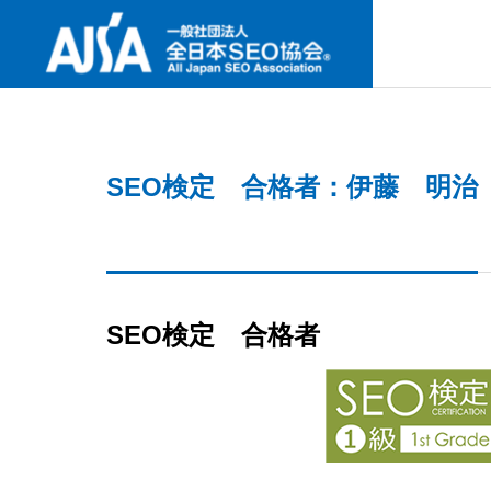
SNS
SEO検定 合格者：伊藤 明治
ABOUT U
協会案内
最新セミナー
事業内容
協会案内
NEW SEMINAR
PROJECT
ABOUT US
SEO検定 合格者
GREETIN
何故今、I
代表挨拶
要なの
検定試験
CERTIFICAT