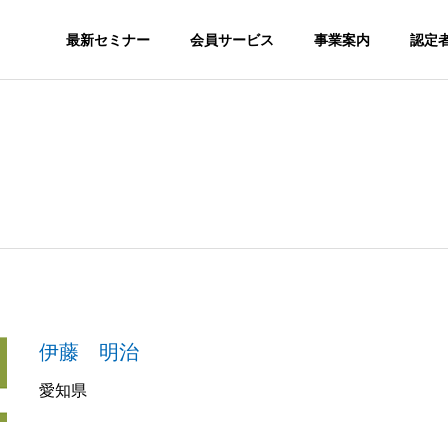
最新セミナー
会員サービス
事業案内
認定
SNS
S
ORGANIZATION
組織図
GS
MEDIA
伊藤 明治
nstagram SEOが必
SNSを集客で活用するメリッ
メディア実績
か？
トとは？
愛知県
認定スクール
会員サ
ION
CERTITIED SCHOOL
MEMBERSH