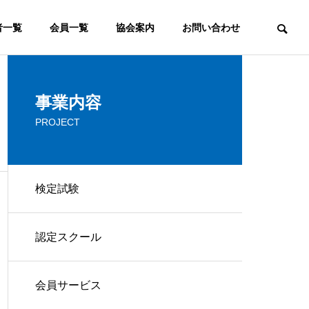
者一覧
会員一覧
協会案内
お問い合わせ
ウェブマーケティング
事業内容
PROJECT
COMMITTEE
検定審査委員会
検定試験
FAQ
認定スクール
ウェブマスターとは？ウェブ
よく頂くご質問
マスターの意味と役割の変化
ービス
コンサルティング
会員サービス
IP
CONSULTING