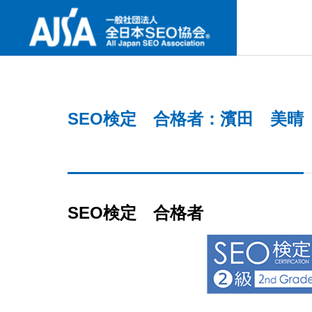
SNS
SEO検定 合格者：濱田 美晴
ABOUT U
協会案内
最新セミナー
事業内容
協会案内
NEW SEMINAR
PROJECT
ABOUT US
SEO検定 合格者
GREETIN
何故今、I
代表挨拶
要なの
検定試験
CERTIFICAT