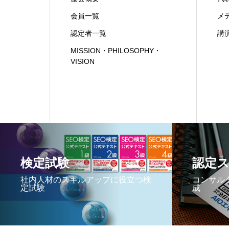
会員一覧
メ
認定者一覧
講
MISSION・PHILOSOPHY・
VISION
検定試験
認定
社内人材のスキルアップに役立つ検
コンサル
定試験
成