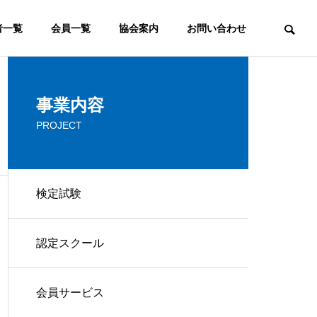
者一覧
会員一覧
協会案内
お問い合わせ
ウェブマーケティング
事業内容
PROJECT
COMMITTEE
検定審査委員会
検定試験
FAQ
認定スクール
ウェブマスターとは？ウェブ
よく頂くご質問
マスターの意味と役割の変化
ービス
コンサルティング
会員サービス
IP
CONSULTING