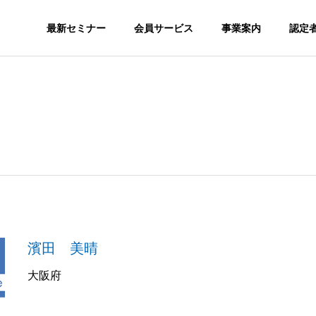
最新セミナー
会員サービス
事業案内
認定
SNS
S
ORGANIZATION
組織図
GS
MEDIA
濱田 美晴
nstagram SEOが必
SNSを集客で活用するメリッ
メディア実績
か？
トとは？
大阪府
認定スクール
会員サ
ION
CERTITIED SCHOOL
MEMBERSH