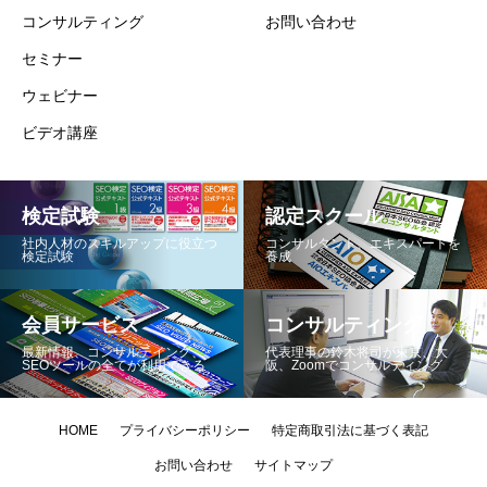
コンサルティング
お問い合わせ
セミナー
ウェビナー
ビデオ講座
検定試験
認定スクール
社内人材のスキルアップに役立つ
コンサルタント、エキスパートを
検定試験
養成
会員サービス
コンサルティング
最新情報、コンサルテイング、
代表理事の鈴木将司が東京、大
SEOツールの全てが利用できる
阪、Zoomでコンサルティング
HOME
プライバシーポリシー
特定商取引法に基づく表記
お問い合わせ
サイトマップ