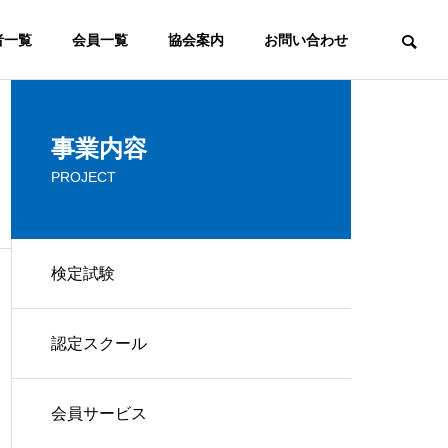
者一覧
会員一覧
協会案内
お問い合わせ
ウェブマーケティング
事業内容
PROJECT
COMMITTEE
検定審査委員会
検定試験
FAQ
認定スクール
ウェブマスターとは？ウェブ
よく頂くご質問
マスターの意味と役割の変化
ービス
コンサルティング
会員サービス
IP
CONSULTING