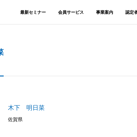
最新セミナー
会員サービス
事業案内
認定
SNS
菜
S
ORGANIZATION
組織図
GS
MEDIA
木下 明日菜
nstagram SEOが必
SNSを集客で活用するメリッ
メディア実績
か？
トとは？
佐賀県
認定スクール
会員サ
ION
CERTITIED SCHOOL
MEMBERSH