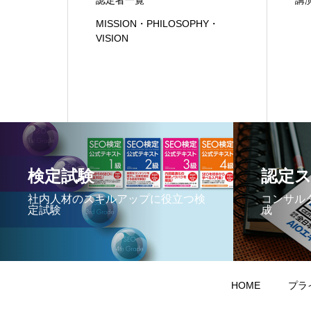
認定者一覧
講
MISSION・PHILOSOPHY・
VISION
検定試験
認定
社内人材のスキルアップに役立つ検
コンサル
定試験
成
HOME
プラ