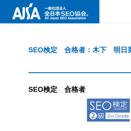
SNS
SEO検定 合格者：木下 明日
ABOUT U
協会案内
最新セミナー
事業内容
協会案内
NEW SEMINAR
PROJECT
ABOUT US
SEO検定 合格者
GREETIN
何故今、I
代表挨拶
要なの
検定試験
CERTIFICAT