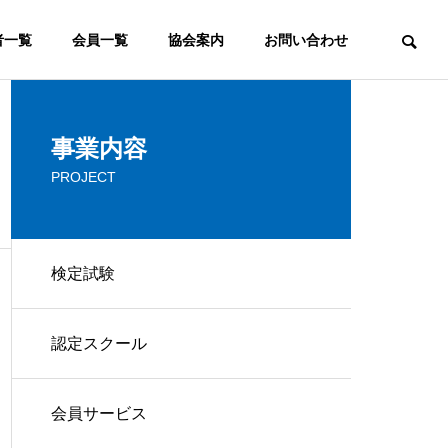
者一覧
会員一覧
協会案内
お問い合わせ
ウェブマーケティング
事業内容
PROJECT
COMMITTEE
検定審査委員会
検定試験
FAQ
認定スクール
ウェブマスターとは？ウェブ
よく頂くご質問
マスターの意味と役割の変化
ービス
コンサルティング
会員サービス
IP
CONSULTING