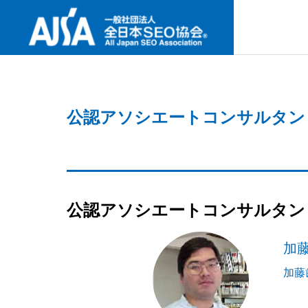
SNS
公認アソシエートコンサルタン
ABOUT U
協会案内
最新セミナー
事業内容
協会案内
NEW SEMINAR
PROJECT
ABOUT US
公認アソシエートコンサルタン
GREETIN
加
何故今、I
代表挨拶
要なの
検定試験
加藤
CERTIFICAT