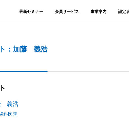
最新セミナー
会員サービス
事業案内
認定
SNS
ト：加藤 義浩
S
ORGANIZATION
組織図
ト
GS
MEDIA
藤 義浩
nstagram SEOが必
SNSを集客で活用するメリッ
メディア実績
か？
トとは？
認定スクール
会員サ
歯科医院
ION
CERTITIED SCHOOL
MEMBERSH