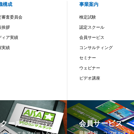
織構成
事業案内
定審査委員会
検定試験
表挨拶
認定スクール
ディア実績
会員サービス
演実績
コンサルティング
セミナー
ウェビナー
ビデオ講座
スクール
会員サービス
タント、エキスパートを養
最新情報、コンサルテイ