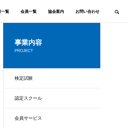
者一覧
会員一覧
協会案内
お問い合わせ
ウェブマーケティング
事業内容
PROJECT
COMMITTEE
検定審査委員会
検定試験
FAQ
認定スクール
ウェブマスターとは？ウェブ
よく頂くご質問
マスターの意味と役割の変化
ービス
コンサルティング
会員サービス
IP
CONSULTING