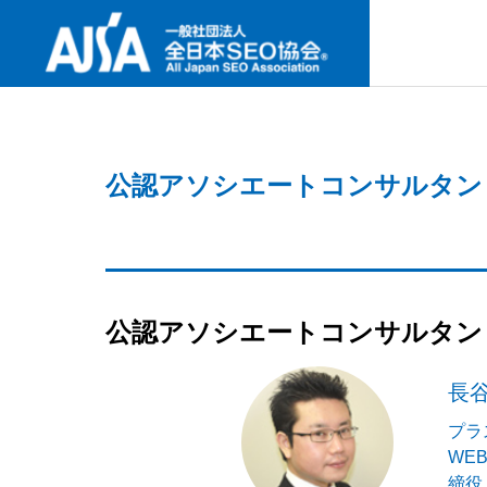
SNS
公認アソシエートコンサルタン
ABOUT U
協会案内
最新セミナー
事業内容
協会案内
NEW SEMINAR
PROJECT
ABOUT US
公認アソシエートコンサルタン
GREETIN
長谷
何故今、I
代表挨拶
要なの
検定試験
プラ
WE
CERTIFICAT
締役