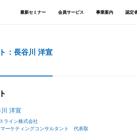
最新セミナー
会員サービス
事業案内
認定
SNS
ト：長谷川 洋宣
S
ORGANIZATION
組織図
ト
GS
MEDIA
川 洋宣
nstagram SEOが必
SNSを集客で活用するメリッ
メディア実績
か？
トとは？
認定スクール
会員サ
スライン株式会社
Bマーケティングコンサルタント 代表取
ION
CERTITIED SCHOOL
MEMBERSH