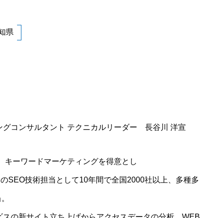
知県
ングコンサルタント テクニカルリーダー 長谷川 洋宣
事。キーワードマーケティングを得意とし
SEO技術担当として10年間で全国2000社以上、多種多
当。
ビスの新サイト立ち上げからアクセスデータの分析、WEB