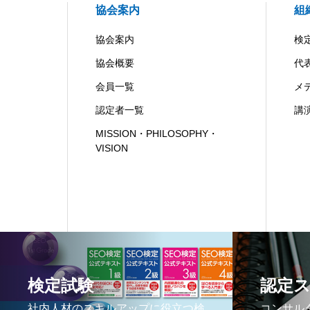
協会案内
組
協会案内
検
協会概要
代
会員一覧
メ
認定者一覧
講
MISSION・PHILOSOPHY・
VISION
検定試験
認定
社内人材のスキルアップに役立つ検
コンサル